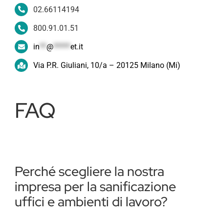
02.66114194
800.91.01.51
in
**
@
*****
et.it
Via P.R. Giuliani, 10/a – 20125 Milano (Mi)
FAQ
Perché scegliere la nostra
impresa per la sanificazione
uffici e ambienti di lavoro?