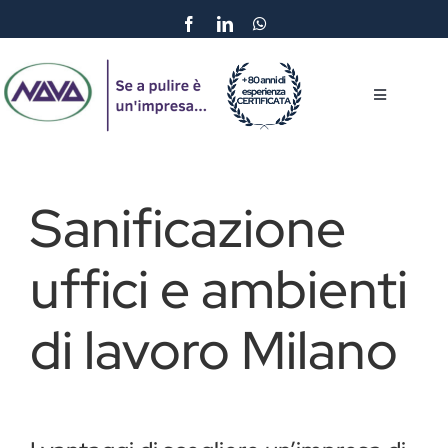
Salta
al
contenuto
Toggle
Navigation
Home
Sanificazione
Chi Siamo
uffici e ambienti
Servizi
di lavoro Milano
Carbon Neutrality
Referenze