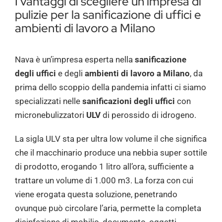
I vantaggi di scegliere un’impresa di
Preventivi
pulizie per la sanificazione di uffici e
ambienti di lavoro a Milano
Contatti
Nava è un’impresa esperta nella
sanificazione
degli uffici
e degli
ambienti di lavoro a Milano
, da
prima dello scoppio della pandemia infatti ci siamo
specializzati nelle
sanificazioni degli uffici
con
micronebulizzatori
ULV
di perossido di idrogeno.
La sigla ULV sta per ultra low volume il che significa
che il macchinario produce una nebbia super sottile
di prodotto, erogando 1 litro all’ora, sufficiente a
trattare un volume di 1.000 m3. La forza con cui
viene erogata questa soluzione, penetrando
ovunque può circolare l’aria, permette la completa