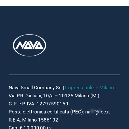
Nava Small Company Srl |
Impresa pulizie Milano
Via P.R. Giuliani, 10/a – 20125 Milano (Mi)
C. F. e P. IVA: 12797590150
Posta elettronica certificata (PEC):
na
**
@
*
ec.it
R.E.A. Milano 1586102
Cap. € 10.000,00 i.v.