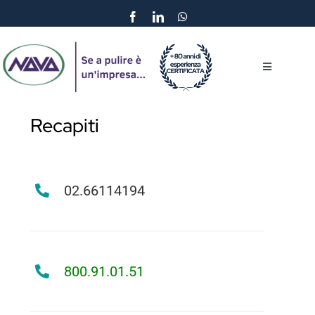
Salta
al
contenuto
Toggle
Navigation
Home
Recapiti
Chi Siamo
02.66114194
Servizi
Carbon Neutrality
800.91.01.51
Referenze